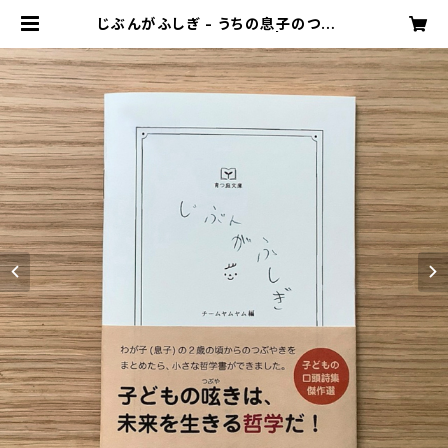
じぶんがふしぎ - うちの息子のつぶや
きの詩集 -（育つ庭文庫） | チームヤ
ムヤムストア