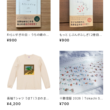
わらいすぎの日 - うちの娘のつ
もっと じぶんがふしぎ（２巻目) -
ぶやきの詩集 -（育つ庭文庫）
うちの息子のつぶやきの詩集 -
¥900
¥900
（育つ庭文庫）
長袖Tシャツ うまT（うまのま
十勝雪暦 2026｜Tokachi Sn
ど）
ow Calendar 2026
¥4,200
¥700