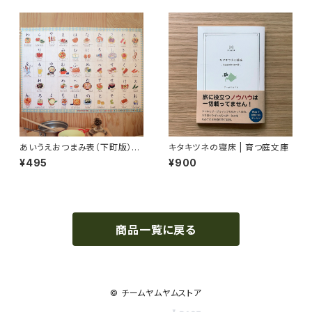
あいうえおつまみ表（下町版）｜
キタキツネの寝床 | 育つ庭文庫
A-I-U-E-Otsumami Chart w
¥495
¥900
ith Japanese Sake Pairing
s
商品一覧に戻る
© チームヤムヤムストア